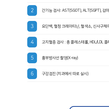
2
간기능 검사: AST(SGOT), ALT(SGPT), 감
3
요단백, 혈청 크레아티닌, 혈색소, 신사구체여과
4
고지혈증 검사 : 총 콜레스테롤, HDL/LDL 
5
흉부방사선 촬영(X-ray)
6
구강검진 (치과에서 따로 실시)