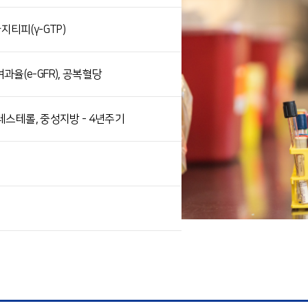
마지티피(γ-GTP)
율(e-GFR), 공복혈당
콜레스테롤, 중성지방 - 4년주기