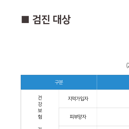
■ 검진 대상
구분
건
지역가입자
강
보
험
피부양자