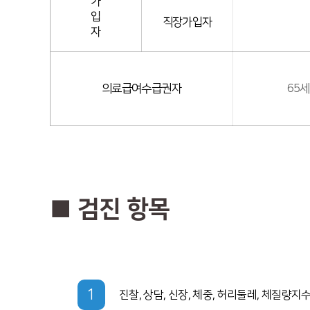
가
입
직장가입자
자
의료급여수급권자
65세
■ 검진 항목
1
진찰, 상담, 신장, 체중, 허리둘레, 체질량지수